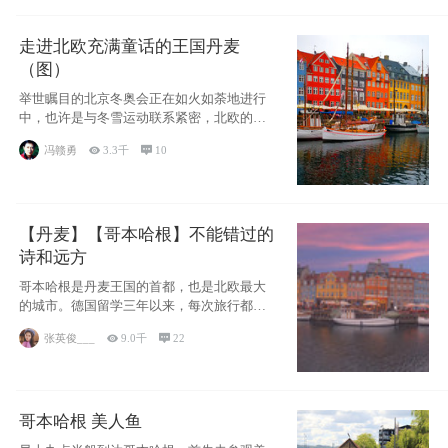
走进北欧充满童话的王国丹麦
（图）
举世瞩目的北京冬奥会正在如火如荼地进行
中，也许是与冬雪运动联系紧密，北欧的一
些国家因
冯赣勇

3.3千

10
【丹麦】【哥本哈根】不能错过的
诗和远方
哥本哈根是丹麦王国的首都，也是北欧最大
的城市。德国留学三年以来，每次旅行都是
一路向南，在内陆生活久了
张英俊___

9.0千

22
哥本哈根 美人鱼