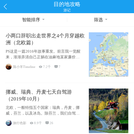
目的地攻略
游记
智能排序
筛选
小两口辞职出走世界之4个月穿越欧
洲（北欧篇）
PS这是一篇2016年故事重发。前言我一觉醒
来，渐渐弄清自己正躺在油麻地某家廉价宾
馆
陈小羊Timeline

7.2千

7
挪威、瑞典、丹麦七天自驾游
（2019年10月）
北欧，一般特指五个国家：瑞典，丹麦，挪
威，芬兰，以及冰岛。除芬兰，我们自驾游
了其中4
旅行色影

8.9千

26