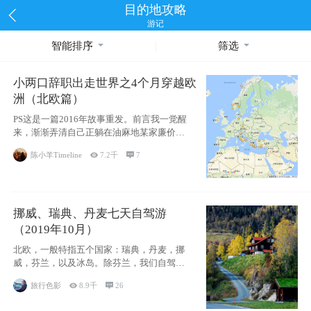
目的地攻略
游记
智能排序
筛选
小两口辞职出走世界之4个月穿越欧
洲（北欧篇）
PS这是一篇2016年故事重发。前言我一觉醒
来，渐渐弄清自己正躺在油麻地某家廉价宾
馆
陈小羊Timeline

7.2千

7
挪威、瑞典、丹麦七天自驾游
（2019年10月）
北欧，一般特指五个国家：瑞典，丹麦，挪
威，芬兰，以及冰岛。除芬兰，我们自驾游
了其中4
旅行色影

8.9千

26