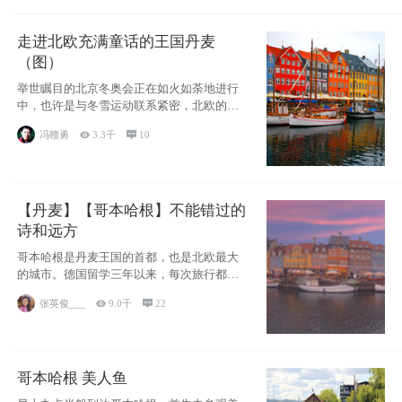
走进北欧充满童话的王国丹麦
（图）
举世瞩目的北京冬奥会正在如火如荼地进行
中，也许是与冬雪运动联系紧密，北欧的一
些国家因
冯赣勇

3.3千

10
【丹麦】【哥本哈根】不能错过的
诗和远方
哥本哈根是丹麦王国的首都，也是北欧最大
的城市。德国留学三年以来，每次旅行都是
一路向南，在内陆生活久了
张英俊___

9.0千

22
哥本哈根 美人鱼