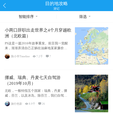
目的地攻略
游记
智能排序
筛选
小两口辞职出走世界之4个月穿越欧
洲（北欧篇）
PS这是一篇2016年故事重发。前言我一觉醒
来，渐渐弄清自己正躺在油麻地某家廉价宾
馆
陈小羊Timeline

7.2千

7
挪威、瑞典、丹麦七天自驾游
（2019年10月）
北欧，一般特指五个国家：瑞典，丹麦，挪
威，芬兰，以及冰岛。除芬兰，我们自驾游
了其中4
旅行色影

8.9千

26