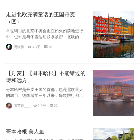
走进北欧充满童话的王国丹麦
（图）
举世瞩目的北京冬奥会正在如火如荼地进行
中，也许是与冬雪运动联系紧密，北欧的一
些国家因
冯赣勇

3.3千

10
【丹麦】【哥本哈根】不能错过的
诗和远方
哥本哈根是丹麦王国的首都，也是北欧最大
的城市。德国留学三年以来，每次旅行都是
一路向南，在内陆生活久了
张英俊___

9.0千

22
哥本哈根 美人鱼