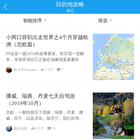
目的地攻略
游记
智能排序
筛选
小两口辞职出走世界之4个月穿越欧
洲（北欧篇）
PS这是一篇2016年故事重发。前言我一觉醒
来，渐渐弄清自己正躺在油麻地某家廉价宾
馆
陈小羊Timeline

7.2千

7
挪威、瑞典、丹麦七天自驾游
（2019年10月）
北欧，一般特指五个国家：瑞典，丹麦，挪
威，芬兰，以及冰岛。除芬兰，我们自驾游
了其中4
旅行色影

8.9千

26