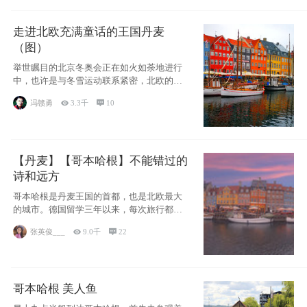
走进北欧充满童话的王国丹麦
（图）
举世瞩目的北京冬奥会正在如火如荼地进行
中，也许是与冬雪运动联系紧密，北欧的一
些国家因
冯赣勇

3.3千

10
【丹麦】【哥本哈根】不能错过的
诗和远方
哥本哈根是丹麦王国的首都，也是北欧最大
的城市。德国留学三年以来，每次旅行都是
一路向南，在内陆生活久了
张英俊___

9.0千

22
哥本哈根 美人鱼