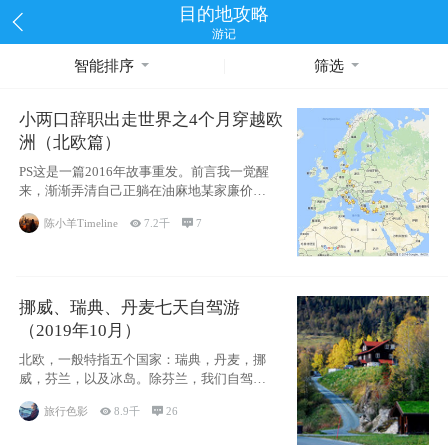
目的地攻略
游记
智能排序
筛选
小两口辞职出走世界之4个月穿越欧
洲（北欧篇）
PS这是一篇2016年故事重发。前言我一觉醒
来，渐渐弄清自己正躺在油麻地某家廉价宾
馆
陈小羊Timeline

7.2千

7
挪威、瑞典、丹麦七天自驾游
（2019年10月）
北欧，一般特指五个国家：瑞典，丹麦，挪
威，芬兰，以及冰岛。除芬兰，我们自驾游
了其中4
旅行色影

8.9千

26