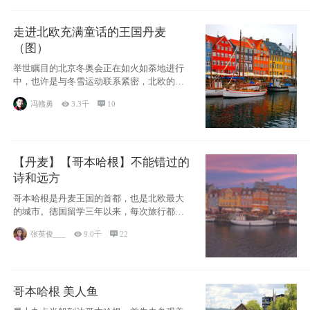
走进北欧充满童话的王国丹麦
（图）
举世瞩目的北京冬奥会正在如火如荼地进行
中，也许是与冬雪运动联系紧密，北欧的一
些国家因
冯赣勇

3.3千

10
【丹麦】【哥本哈根】不能错过的
诗和远方
哥本哈根是丹麦王国的首都，也是北欧最大
的城市。德国留学三年以来，每次旅行都是
一路向南，在内陆生活久了
张英俊___

9.0千

22
哥本哈根 美人鱼