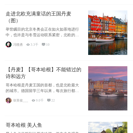
走进北欧充满童话的王国丹麦
（图）
举世瞩目的北京冬奥会正在如火如荼地进行
中，也许是与冬雪运动联系紧密，北欧的一
些国家因
冯赣勇

3.3千

10
【丹麦】【哥本哈根】不能错过的
诗和远方
哥本哈根是丹麦王国的首都，也是北欧最大
的城市。德国留学三年以来，每次旅行都是
一路向南，在内陆生活久了
张英俊___

9.0千

22
哥本哈根 美人鱼