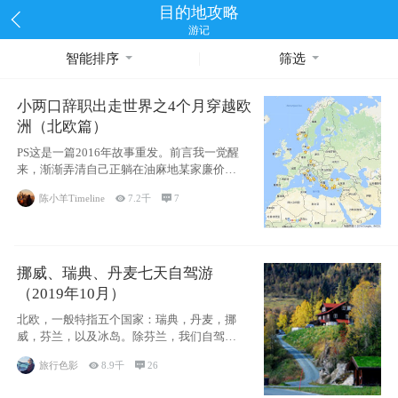
目的地攻略
游记
智能排序
筛选
小两口辞职出走世界之4个月穿越欧
洲（北欧篇）
PS这是一篇2016年故事重发。前言我一觉醒
来，渐渐弄清自己正躺在油麻地某家廉价宾
馆
陈小羊Timeline

7.2千

7
挪威、瑞典、丹麦七天自驾游
（2019年10月）
北欧，一般特指五个国家：瑞典，丹麦，挪
威，芬兰，以及冰岛。除芬兰，我们自驾游
了其中4
旅行色影

8.9千

26