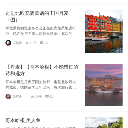
走进北欧充满童话的王国丹麦
（图）
举世瞩目的北京冬奥会正在如火如荼地进行
中，也许是与冬雪运动联系紧密，北欧的一
些国家因
冯赣勇

3.3千

10
【丹麦】【哥本哈根】不能错过的
诗和远方
哥本哈根是丹麦王国的首都，也是北欧最大
的城市。德国留学三年以来，每次旅行都是
一路向南，在内陆生活久了
张英俊___

9.0千

22
哥本哈根 美人鱼