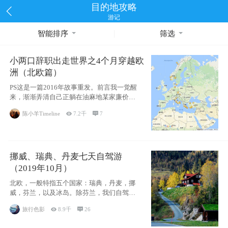
目的地攻略
游记
智能排序
筛选
小两口辞职出走世界之4个月穿越欧
洲（北欧篇）
PS这是一篇2016年故事重发。前言我一觉醒
来，渐渐弄清自己正躺在油麻地某家廉价宾
馆
陈小羊Timeline

7.2千

7
挪威、瑞典、丹麦七天自驾游
（2019年10月）
北欧，一般特指五个国家：瑞典，丹麦，挪
威，芬兰，以及冰岛。除芬兰，我们自驾游
了其中4
旅行色影

8.9千

26