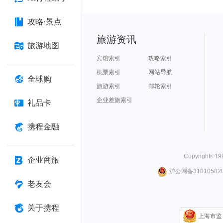
攻略·景点
旅游资讯
旅游地图
宾馆索引
攻略索引
机票索引
网站导航
全球购
旅游索引
邮轮索引
企业差旅索引
礼品卡
携程金融
Copyright©
19
企业商旅
沪公网备310105020
老友会
关于携程
上海市监