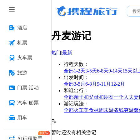
酒店
丹麦
游记
机票
热门
|
最新
火车票
行程天数
：
全部
1-2天
3-5天
6-8天
9-14天
15天以
旅游
出发时间
：
全部
3-5月
6-8月
9-11月
12-2月
门票·活动
和谁出行
：
全部
亲子
和父母
和朋友
一个人
夫妻
汽车·船票
游记玩法
：
全部
火车
美食林
周末游
省钱
穷游
奢
用车
📝
暂时还没有相关游记
NEW
AI行程助手