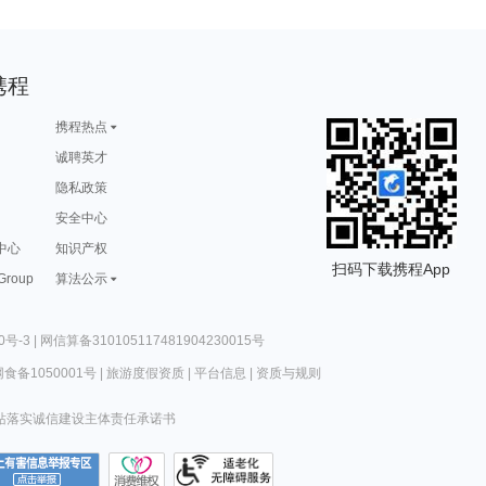
携程
携程热点
诚聘英才
隐私政策
安全中心
中心
知识产权
扫码下载携程App
 Group
算法公示
0号-3
|
网信算备310105117481904230015号
食备1050001号
|
旅游度假资质
|
平台信息
|
资质与规则
站落实诚信建设主体责任承诺书