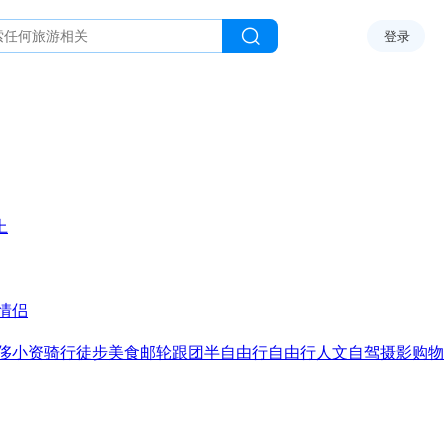
登录
上
情侣
侈
小资
骑行
徒步
美食
邮轮
跟团
半自由行
自由行
人文
自驾
摄影
购物