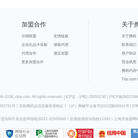
加盟合作
关于
分销联盟
友情链接
关于携程
企业礼品卡采购
保险代理
联系我们
代理合作
酒店加盟
用户协议
更多加盟合作
营业执照
携程内容
Trip.com
99-
2026
,
ctrip.com
. All rights reserved. |
ICP证：沪B2-20050130
|
沪ICP备0802358
02731号
丨
互联网药品信息服务资格证
丨
（沪）网械平台备字[2022]第00001号
|
沪网
违法和不良信息举报电话021-22500846
丨
全国旅游投诉热线12345
丨
上海市旅游网
网络社会
征信网