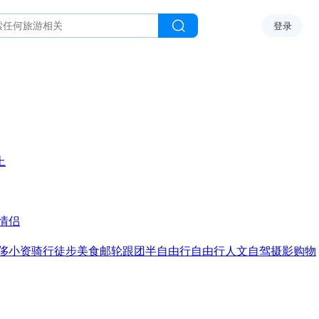
登录
上
情侣
侈
小资
骑行
徒步
美食
邮轮
跟团
半自由行
自由行
人文
自驾
摄影
购物