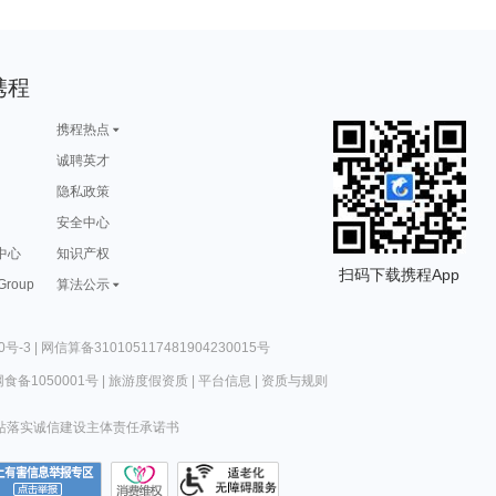
携程
携程热点
诚聘英才
隐私政策
安全中心
中心
知识产权
扫码下载携程App
 Group
算法公示
0号-3
|
网信算备310105117481904230015号
食备1050001号
|
旅游度假资质
|
平台信息
|
资质与规则
站落实诚信建设主体责任承诺书