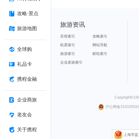
攻略·景点
旅游资讯
旅游地图
宾馆索引
攻略索引
机票索引
网站导航
全球购
旅游索引
邮轮索引
企业差旅索引
礼品卡
携程金融
Copyright©
19
企业商旅
沪公网备310105020
老友会
关于携程
上海市监