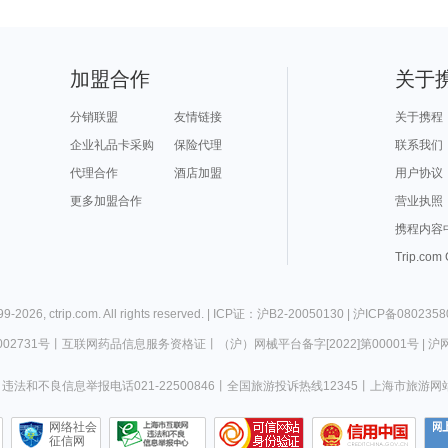
加盟合作
关于
分销联盟
友情链接
关于携程
企业礼品卡采购
保险代理
联系我们
代理合作
酒店加盟
用户协议
更多加盟合作
营业执照
携程内容
Trip.com
99-
2026
,
ctrip.com
. All rights reserved. |
ICP证：沪B2-20050130
|
沪ICP备0802358
02731号
丨
互联网药品信息服务资格证
丨
（沪）网械平台备字[2022]第00001号
|
沪网
违法和不良信息举报电话021-22500846
丨
全国旅游投诉热线12345
丨
上海市旅游网
网络社会
征信网