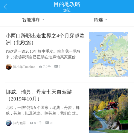
目的地攻略
游记
智能排序
筛选
小两口辞职出走世界之4个月穿越欧
洲（北欧篇）
PS这是一篇2016年故事重发。前言我一觉醒
来，渐渐弄清自己正躺在油麻地某家廉价宾
馆
陈小羊Timeline

7.2千

7
挪威、瑞典、丹麦七天自驾游
（2019年10月）
北欧，一般特指五个国家：瑞典，丹麦，挪
威，芬兰，以及冰岛。除芬兰，我们自驾游
了其中4
旅行色影

8.9千

26