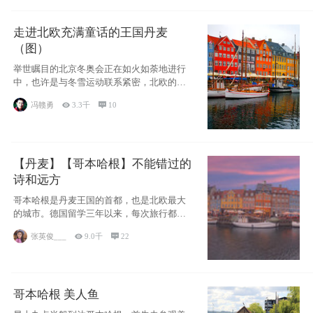
走进北欧充满童话的王国丹麦
（图）
举世瞩目的北京冬奥会正在如火如荼地进行
中，也许是与冬雪运动联系紧密，北欧的一
些国家因
冯赣勇

3.3千

10
【丹麦】【哥本哈根】不能错过的
诗和远方
哥本哈根是丹麦王国的首都，也是北欧最大
的城市。德国留学三年以来，每次旅行都是
一路向南，在内陆生活久了
张英俊___

9.0千

22
哥本哈根 美人鱼