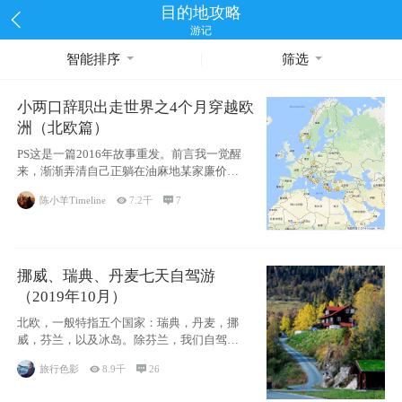
目的地攻略
游记
智能排序
筛选
小两口辞职出走世界之4个月穿越欧
洲（北欧篇）
PS这是一篇2016年故事重发。前言我一觉醒
来，渐渐弄清自己正躺在油麻地某家廉价宾
馆
陈小羊Timeline

7.2千

7
挪威、瑞典、丹麦七天自驾游
（2019年10月）
北欧，一般特指五个国家：瑞典，丹麦，挪
威，芬兰，以及冰岛。除芬兰，我们自驾游
了其中4
旅行色影

8.9千

26