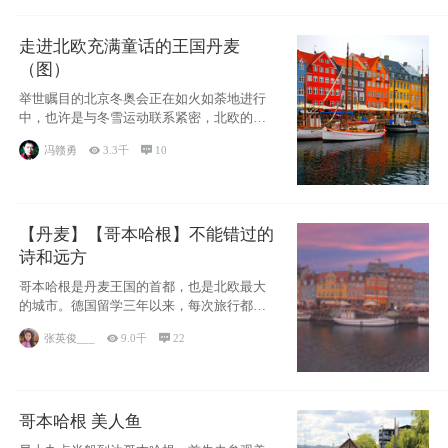
走进北欧充满童话的王国丹麦
（图）
举世瞩目的北京冬奥会正在如火如荼地进行
中，也许是与冬雪运动联系紧密，北欧的一
些国家因
冯赣勇

3.3千

10
【丹麦】【哥本哈根】不能错过的
诗和远方
哥本哈根是丹麦王国的首都，也是北欧最大
的城市。德国留学三年以来，每次旅行都是
一路向南，在内陆生活久了
张英俊___

9.0千

22
哥本哈根 美人鱼