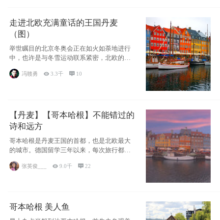
走进北欧充满童话的王国丹麦
（图）
举世瞩目的北京冬奥会正在如火如荼地进行
中，也许是与冬雪运动联系紧密，北欧的一
些国家因
冯赣勇

3.3千

10
【丹麦】【哥本哈根】不能错过的
诗和远方
哥本哈根是丹麦王国的首都，也是北欧最大
的城市。德国留学三年以来，每次旅行都是
一路向南，在内陆生活久了
张英俊___

9.0千

22
哥本哈根 美人鱼