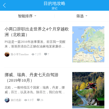
目的地攻略
游记
智能排序
筛选
小两口辞职出走世界之4个月穿越欧
洲（北欧篇）
PS这是一篇2016年故事重发。前言我一觉醒
来，渐渐弄清自己正躺在油麻地某家廉价宾
馆
陈小羊Timeline

7.2千

7
挪威、瑞典、丹麦七天自驾游
（2019年10月）
北欧，一般特指五个国家：瑞典，丹麦，挪
威，芬兰，以及冰岛。除芬兰，我们自驾游
了其中4
旅行色影

8.9千

26