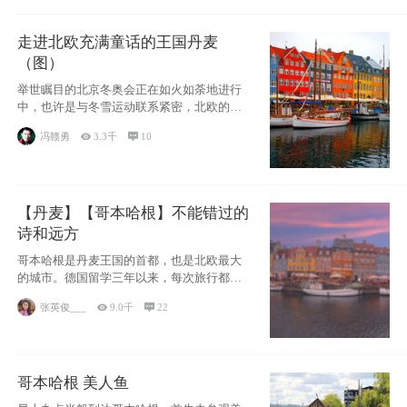
走进北欧充满童话的王国丹麦
（图）
举世瞩目的北京冬奥会正在如火如荼地进行
中，也许是与冬雪运动联系紧密，北欧的一
些国家因
冯赣勇

3.3千

10
【丹麦】【哥本哈根】不能错过的
诗和远方
哥本哈根是丹麦王国的首都，也是北欧最大
的城市。德国留学三年以来，每次旅行都是
一路向南，在内陆生活久了
张英俊___

9.0千

22
哥本哈根 美人鱼