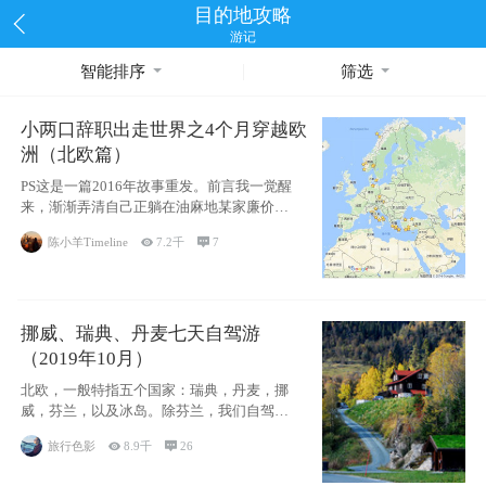
目的地攻略
游记
智能排序
筛选
小两口辞职出走世界之4个月穿越欧
洲（北欧篇）
PS这是一篇2016年故事重发。前言我一觉醒
来，渐渐弄清自己正躺在油麻地某家廉价宾
馆
陈小羊Timeline

7.2千

7
挪威、瑞典、丹麦七天自驾游
（2019年10月）
北欧，一般特指五个国家：瑞典，丹麦，挪
威，芬兰，以及冰岛。除芬兰，我们自驾游
了其中4
旅行色影

8.9千

26