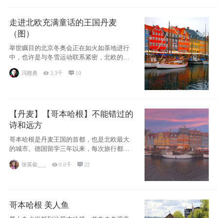
走进北欧充满童话的王国丹麦
（图）
举世瞩目的北京冬奥会正在如火如荼地进行
中，也许是与冬雪运动联系紧密，北欧的一
些国家因
冯赣勇

3.3千

10
【丹麦】【哥本哈根】不能错过的
诗和远方
哥本哈根是丹麦王国的首都，也是北欧最大
的城市。德国留学三年以来，每次旅行都是
一路向南，在内陆生活久了
张英俊___

9.0千

22
哥本哈根 美人鱼