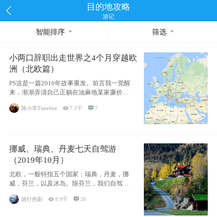
目的地攻略
游记
智能排序
筛选
小两口辞职出走世界之4个月穿越欧
洲（北欧篇）
PS这是一篇2016年故事重发。前言我一觉醒
来，渐渐弄清自己正躺在油麻地某家廉价宾
馆
陈小羊Timeline

7.2千

7
挪威、瑞典、丹麦七天自驾游
（2019年10月）
北欧，一般特指五个国家：瑞典，丹麦，挪
威，芬兰，以及冰岛。除芬兰，我们自驾游
了其中4
旅行色影

8.9千

26