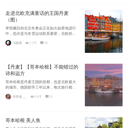
走进北欧充满童话的王国丹麦
（图）
举世瞩目的北京冬奥会正在如火如荼地进行
中，也许是与冬雪运动联系紧密，北欧的一
些国家因
冯赣勇

3.3千

10
【丹麦】【哥本哈根】不能错过的
诗和远方
哥本哈根是丹麦王国的首都，也是北欧最大
的城市。德国留学三年以来，每次旅行都是
一路向南，在内陆生活久了
张英俊___

9.0千

22
哥本哈根 美人鱼