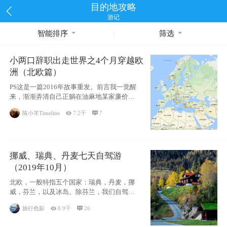
目的地攻略
游记
智能排序
筛选
小两口辞职出走世界之4个月穿越欧
洲（北欧篇）
PS这是一篇2016年故事重发。前言我一觉醒
来，渐渐弄清自己正躺在油麻地某家廉价宾
馆
陈小羊Timeline

7.2千

7
挪威、瑞典、丹麦七天自驾游
（2019年10月）
北欧，一般特指五个国家：瑞典，丹麦，挪
威，芬兰，以及冰岛。除芬兰，我们自驾游
了其中4
旅行色影

8.9千

26