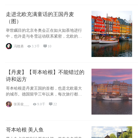
走进北欧充满童话的王国丹麦
（图）
举世瞩目的北京冬奥会正在如火如荼地进行
中，也许是与冬雪运动联系紧密，北欧的一
些国家因
冯赣勇

3.3千

10
【丹麦】【哥本哈根】不能错过的
诗和远方
哥本哈根是丹麦王国的首都，也是北欧最大
的城市。德国留学三年以来，每次旅行都是
一路向南，在内陆生活久了
张英俊___

9.0千

22
哥本哈根 美人鱼