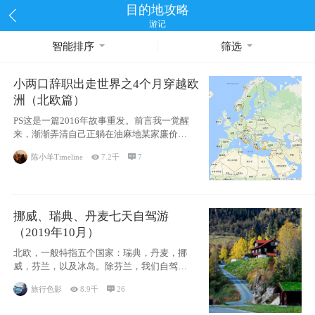
目的地攻略
游记
智能排序
筛选
小两口辞职出走世界之4个月穿越欧
洲（北欧篇）
PS这是一篇2016年故事重发。前言我一觉醒
来，渐渐弄清自己正躺在油麻地某家廉价宾
馆
陈小羊Timeline

7.2千

7
挪威、瑞典、丹麦七天自驾游
（2019年10月）
北欧，一般特指五个国家：瑞典，丹麦，挪
威，芬兰，以及冰岛。除芬兰，我们自驾游
了其中4
旅行色影

8.9千

26