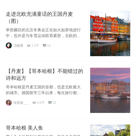
走进北欧充满童话的王国丹麦
（图）
举世瞩目的北京冬奥会正在如火如荼地进行
中，也许是与冬雪运动联系紧密，北欧的一
些国家因
冯赣勇

3.3千

10
【丹麦】【哥本哈根】不能错过的
诗和远方
哥本哈根是丹麦王国的首都，也是北欧最大
的城市。德国留学三年以来，每次旅行都是
一路向南，在内陆生活久了
张英俊___

9.0千

22
哥本哈根 美人鱼