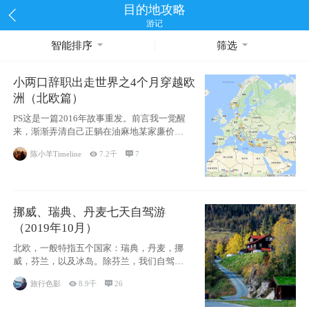
目的地攻略
游记
智能排序
筛选
小两口辞职出走世界之4个月穿越欧
洲（北欧篇）
PS这是一篇2016年故事重发。前言我一觉醒
来，渐渐弄清自己正躺在油麻地某家廉价宾
馆
陈小羊Timeline

7.2千

7
挪威、瑞典、丹麦七天自驾游
（2019年10月）
北欧，一般特指五个国家：瑞典，丹麦，挪
威，芬兰，以及冰岛。除芬兰，我们自驾游
了其中4
旅行色影

8.9千

26