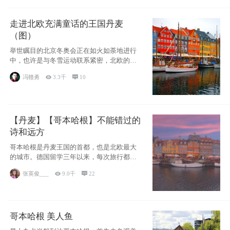
走进北欧充满童话的王国丹麦
（图）
举世瞩目的北京冬奥会正在如火如荼地进行
中，也许是与冬雪运动联系紧密，北欧的一
些国家因
冯赣勇

3.3千

10
【丹麦】【哥本哈根】不能错过的
诗和远方
哥本哈根是丹麦王国的首都，也是北欧最大
的城市。德国留学三年以来，每次旅行都是
一路向南，在内陆生活久了
张英俊___

9.0千

22
哥本哈根 美人鱼