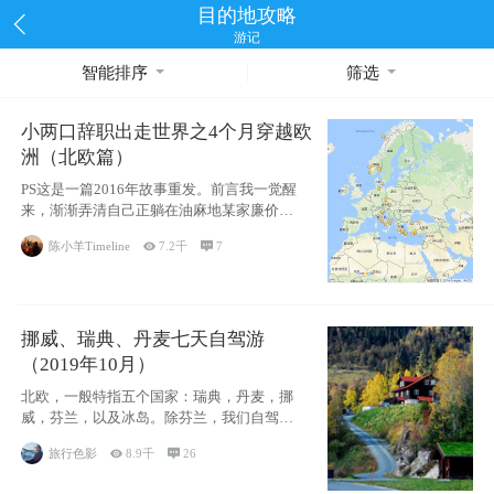
目的地攻略
游记
智能排序
筛选
小两口辞职出走世界之4个月穿越欧
洲（北欧篇）
PS这是一篇2016年故事重发。前言我一觉醒
来，渐渐弄清自己正躺在油麻地某家廉价宾
馆
陈小羊Timeline

7.2千

7
挪威、瑞典、丹麦七天自驾游
（2019年10月）
北欧，一般特指五个国家：瑞典，丹麦，挪
威，芬兰，以及冰岛。除芬兰，我们自驾游
了其中4
旅行色影

8.9千

26