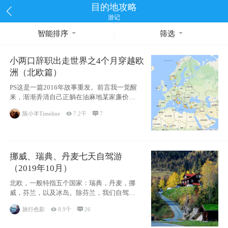
目的地攻略
游记
智能排序
筛选
小两口辞职出走世界之4个月穿越欧
洲（北欧篇）
PS这是一篇2016年故事重发。前言我一觉醒
来，渐渐弄清自己正躺在油麻地某家廉价宾
馆
陈小羊Timeline

7.2千

7
挪威、瑞典、丹麦七天自驾游
（2019年10月）
北欧，一般特指五个国家：瑞典，丹麦，挪
威，芬兰，以及冰岛。除芬兰，我们自驾游
了其中4
旅行色影

8.9千

26