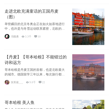
走进北欧充满童话的王国丹麦
（图）
举世瞩目的北京冬奥会正在如火如荼地进行
中，也许是与冬雪运动联系紧密，北欧的一
些国家因
冯赣勇

3.3千

10
【丹麦】【哥本哈根】不能错过的
诗和远方
哥本哈根是丹麦王国的首都，也是北欧最大
的城市。德国留学三年以来，每次旅行都是
一路向南，在内陆生活久了
张英俊___

9.0千

22
哥本哈根 美人鱼