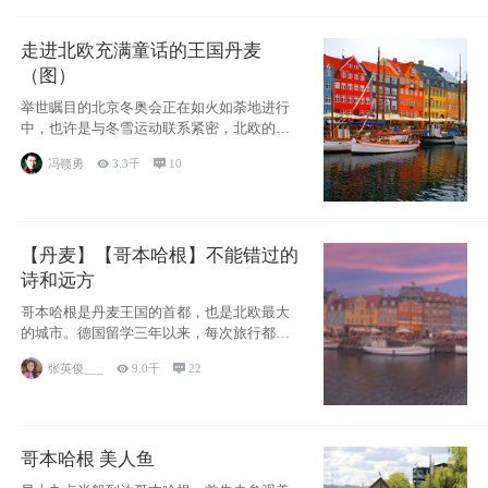
走进北欧充满童话的王国丹麦
（图）
举世瞩目的北京冬奥会正在如火如荼地进行
中，也许是与冬雪运动联系紧密，北欧的一
些国家因
冯赣勇

3.3千

10
【丹麦】【哥本哈根】不能错过的
诗和远方
哥本哈根是丹麦王国的首都，也是北欧最大
的城市。德国留学三年以来，每次旅行都是
一路向南，在内陆生活久了
张英俊___

9.0千

22
哥本哈根 美人鱼