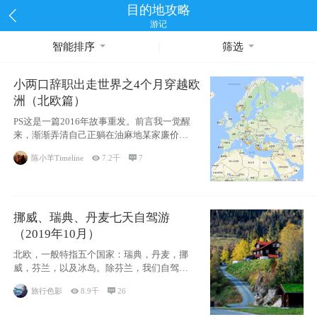
目的地攻略
游记
智能排序
筛选
小两口辞职出走世界之4个月穿越欧
洲（北欧篇）
PS这是一篇2016年故事重发。前言我一觉醒
来，渐渐弄清自己正躺在油麻地某家廉价宾
馆
陈小羊Timeline

7.2千

7
挪威、瑞典、丹麦七天自驾游
（2019年10月）
北欧，一般特指五个国家：瑞典，丹麦，挪
威，芬兰，以及冰岛。除芬兰，我们自驾游
了其中4
旅行色影

8.9千

26