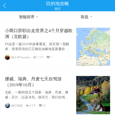
目的地攻略
游记
智能排序
筛选
小两口辞职出走世界之4个月穿越欧
洲（北欧篇）
PS这是一篇2016年故事重发。前言我一觉醒
来，渐渐弄清自己正躺在油麻地某家廉价宾
馆
陈小羊Timeline

7.2千

7
挪威、瑞典、丹麦七天自驾游
（2019年10月）
北欧，一般特指五个国家：瑞典，丹麦，挪
威，芬兰，以及冰岛。除芬兰，我们自驾游
了其中4
旅行色影

8.9千

26