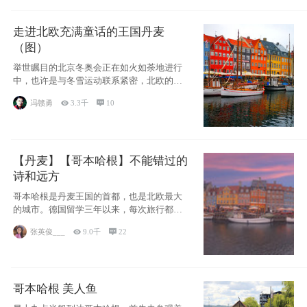
走进北欧充满童话的王国丹麦
（图）
举世瞩目的北京冬奥会正在如火如荼地进行
中，也许是与冬雪运动联系紧密，北欧的一
些国家因
冯赣勇

3.3千

10
【丹麦】【哥本哈根】不能错过的
诗和远方
哥本哈根是丹麦王国的首都，也是北欧最大
的城市。德国留学三年以来，每次旅行都是
一路向南，在内陆生活久了
张英俊___

9.0千

22
哥本哈根 美人鱼