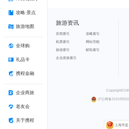
攻略·景点
旅游资讯
旅游地图
宾馆索引
攻略索引
机票索引
网站导航
全球购
旅游索引
邮轮索引
企业差旅索引
礼品卡
携程金融
Copyright©
19
企业商旅
沪公网备310105020
老友会
关于携程
上海市监