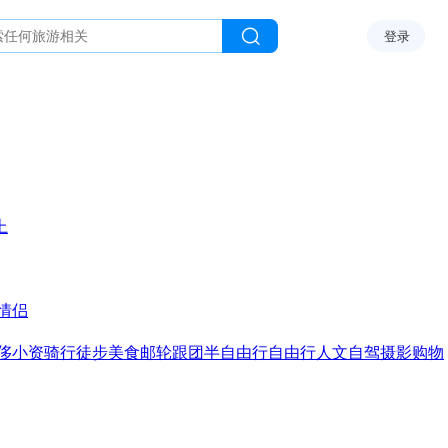
登录
上
情侣
侈
小资
骑行
徒步
美食
邮轮
跟团
半自由行
自由行
人文
自驾
摄影
购物