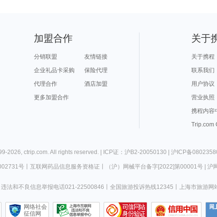
加盟合作
关于
分销联盟
友情链接
关于携程
企业礼品卡采购
保险代理
联系我们
代理合作
酒店加盟
用户协议
更多加盟合作
营业执照
携程内容
Trip.com
99-
2026
,
ctrip.com
. All rights reserved. |
ICP证：沪B2-20050130
|
沪ICP备0802358
02731号
丨
互联网药品信息服务资格证
丨
（沪）网械平台备字[2022]第00001号
|
沪网
违法和不良信息举报电话021-22500846
丨
全国旅游投诉热线12345
丨
上海市旅游网
网络社会
征信网