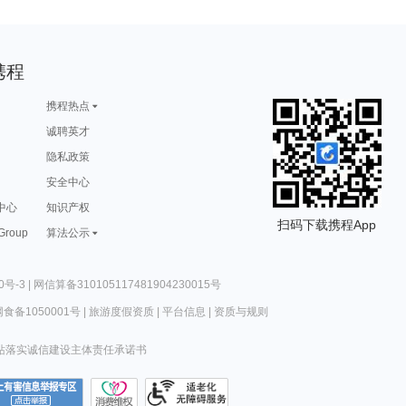
携程
携程热点
诚聘英才
隐私政策
安全中心
中心
知识产权
扫码下载携程App
 Group
算法公示
0号-3
|
网信算备310105117481904230015号
食备1050001号
|
旅游度假资质
|
平台信息
|
资质与规则
站落实诚信建设主体责任承诺书