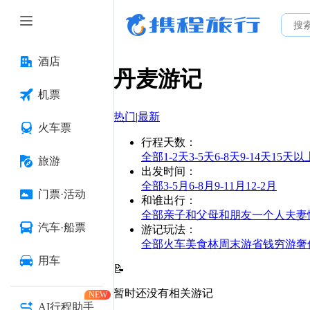
酒店
丹麦
游记
机票
热门
|
最新
火车票
行程天数
：
全部
1-2天
3-5天
6-8天
9-14天
15天以
旅游
出发时间
：
全部
3-5月
6-8月
9-11月
12-2月
门票·活动
和谁出行
：
全部
亲子
和父母
和朋友
一个人
夫妻
汽车·船票
游记玩法
：
全部
火车
美食林
周末游
省钱
穷游
奢
用车
📝
暂时还没有相关游记
NEW
AI行程助手