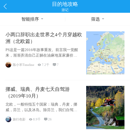
目的地攻略
游记
智能排序
筛选
小两口辞职出走世界之4个月穿越欧
洲（北欧篇）
PS这是一篇2016年故事重发。前言我一觉醒
来，渐渐弄清自己正躺在油麻地某家廉价宾
馆
陈小羊Timeline

7.2千

7
挪威、瑞典、丹麦七天自驾游
（2019年10月）
北欧，一般特指五个国家：瑞典，丹麦，挪
威，芬兰，以及冰岛。除芬兰，我们自驾游
了其中4
旅行色影

8.9千

26