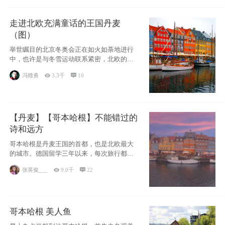
走进北欧充满童话的王国丹麦
（图）
举世瞩目的北京冬奥会正在如火如荼地进行
中，也许是与冬雪运动联系紧密，北欧的一
些国家因
冯赣勇

3.3千

10
【丹麦】【哥本哈根】不能错过的
诗和远方
哥本哈根是丹麦王国的首都，也是北欧最大
的城市。德国留学三年以来，每次旅行都是
一路向南，在内陆生活久了
张英俊___

9.0千

22
哥本哈根 美人鱼