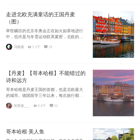
走进北欧充满童话的王国丹麦
（图）
举世瞩目的北京冬奥会正在如火如荼地进行
中，也许是与冬雪运动联系紧密，北欧的一
些国家因
冯赣勇

3.3千

10
【丹麦】【哥本哈根】不能错过的
诗和远方
哥本哈根是丹麦王国的首都，也是北欧最大
的城市。德国留学三年以来，每次旅行都是
一路向南，在内陆生活久了
张英俊___

9.0千

22
哥本哈根 美人鱼