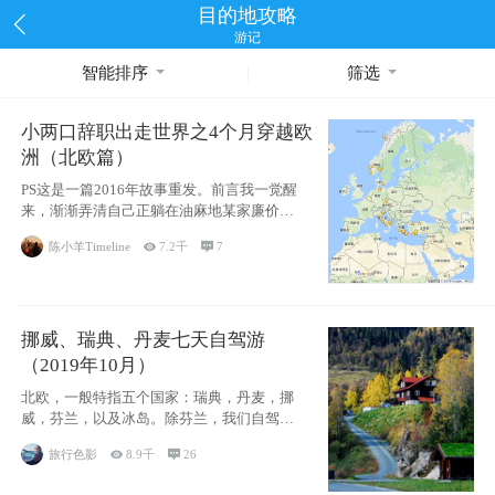
目的地攻略
游记
智能排序
筛选
小两口辞职出走世界之4个月穿越欧
洲（北欧篇）
PS这是一篇2016年故事重发。前言我一觉醒
来，渐渐弄清自己正躺在油麻地某家廉价宾
馆
陈小羊Timeline

7.2千

7
挪威、瑞典、丹麦七天自驾游
（2019年10月）
北欧，一般特指五个国家：瑞典，丹麦，挪
威，芬兰，以及冰岛。除芬兰，我们自驾游
了其中4
旅行色影

8.9千

26