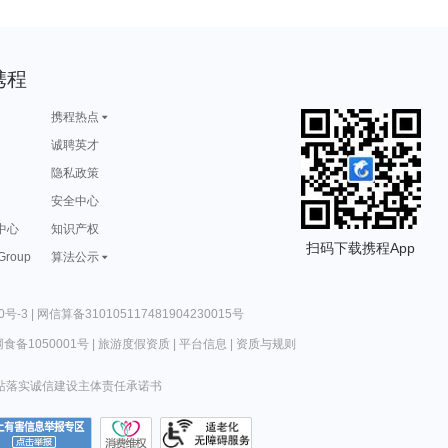
携程
携程热点
诚聘英才
隐私政策
安全中心
中心
知识产权
扫码下载携程App
 Group
算法公示
0号-3
|
网信算备310105117481904230015号
食备1050001号
|
旅游度假资质
|
平台信息
|
资质与规则
站落实诚信建设主体责任承诺书