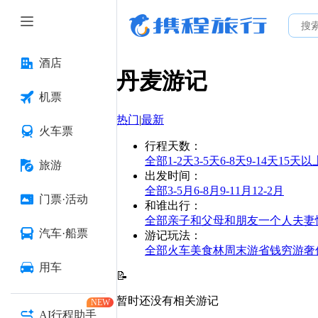
酒店
丹麦
游记
机票
热门
|
最新
火车票
行程天数
：
全部
1-2天
3-5天
6-8天
9-14天
15天以
旅游
出发时间
：
全部
3-5月
6-8月
9-11月
12-2月
门票·活动
和谁出行
：
全部
亲子
和父母
和朋友
一个人
夫妻
汽车·船票
游记玩法
：
全部
火车
美食林
周末游
省钱
穷游
奢
用车
📝
暂时还没有相关游记
NEW
AI行程助手