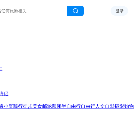
登录
上
情侣
侈
小资
骑行
徒步
美食
邮轮
跟团
半自由行
自由行
人文
自驾
摄影
购物