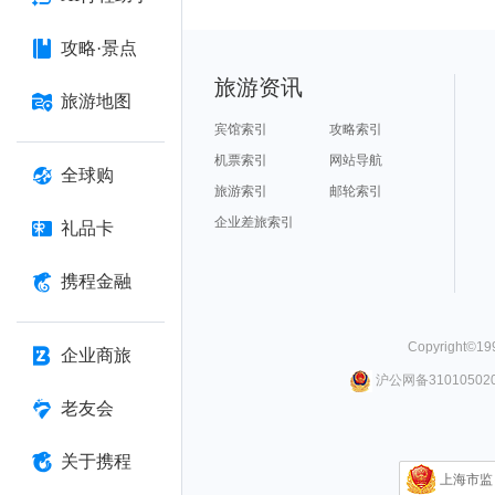
攻略·景点
旅游资讯
旅游地图
宾馆索引
攻略索引
机票索引
网站导航
全球购
旅游索引
邮轮索引
企业差旅索引
礼品卡
携程金融
Copyright©
19
企业商旅
沪公网备310105020
老友会
关于携程
上海市监