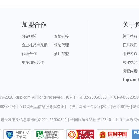
加盟合作
关于
分销联盟
友情链接
关于携程
企业礼品卡采购
保险代理
联系我们
代理合作
酒店加盟
用户协议
更多加盟合作
营业执照
携程内容
Trip.com
99-
2026
,
ctrip.com
. All rights reserved. |
ICP证：沪B2-20050130
|
沪ICP备0802358
02731号
丨
互联网药品信息服务资格证
丨
（沪）网械平台备字[2022]第00001号
|
沪网
违法和不良信息举报电话021-22500846
丨
全国旅游投诉热线12345
丨
上海市旅游网
网络社会
征信网