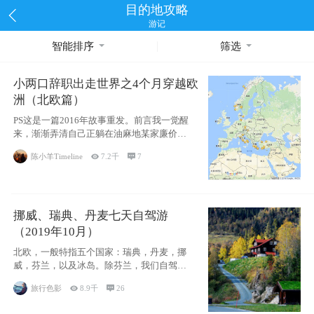
目的地攻略
游记
智能排序
筛选
小两口辞职出走世界之4个月穿越欧
洲（北欧篇）
PS这是一篇2016年故事重发。前言我一觉醒
来，渐渐弄清自己正躺在油麻地某家廉价宾
馆
陈小羊Timeline

7.2千

7
挪威、瑞典、丹麦七天自驾游
（2019年10月）
北欧，一般特指五个国家：瑞典，丹麦，挪
威，芬兰，以及冰岛。除芬兰，我们自驾游
了其中4
旅行色影

8.9千

26