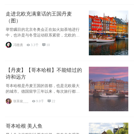
走进北欧充满童话的王国丹麦
（图）
举世瞩目的北京冬奥会正在如火如荼地进行
中，也许是与冬雪运动联系紧密，北欧的一
些国家因
冯赣勇

3.3千

10
【丹麦】【哥本哈根】不能错过的
诗和远方
哥本哈根是丹麦王国的首都，也是北欧最大
的城市。德国留学三年以来，每次旅行都是
一路向南，在内陆生活久了
张英俊___

9.0千

22
哥本哈根 美人鱼