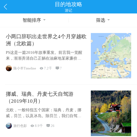
目的地攻略
游记
智能排序
筛选
小两口辞职出走世界之4个月穿越欧
洲（北欧篇）
PS这是一篇2016年故事重发。前言我一觉醒
来，渐渐弄清自己正躺在油麻地某家廉价宾
馆
陈小羊Timeline

7.2千

7
挪威、瑞典、丹麦七天自驾游
（2019年10月）
北欧，一般特指五个国家：瑞典，丹麦，挪
威，芬兰，以及冰岛。除芬兰，我们自驾游
了其中4
旅行色影

8.9千

26