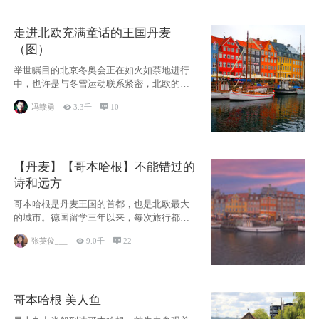
走进北欧充满童话的王国丹麦
（图）
举世瞩目的北京冬奥会正在如火如荼地进行
中，也许是与冬雪运动联系紧密，北欧的一
些国家因
冯赣勇

3.3千

10
【丹麦】【哥本哈根】不能错过的
诗和远方
哥本哈根是丹麦王国的首都，也是北欧最大
的城市。德国留学三年以来，每次旅行都是
一路向南，在内陆生活久了
张英俊___

9.0千

22
哥本哈根 美人鱼