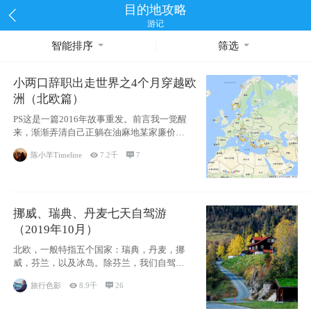
目的地攻略
游记
智能排序
筛选
小两口辞职出走世界之4个月穿越欧
洲（北欧篇）
PS这是一篇2016年故事重发。前言我一觉醒
来，渐渐弄清自己正躺在油麻地某家廉价宾
馆
陈小羊Timeline

7.2千

7
挪威、瑞典、丹麦七天自驾游
（2019年10月）
北欧，一般特指五个国家：瑞典，丹麦，挪
威，芬兰，以及冰岛。除芬兰，我们自驾游
了其中4
旅行色影

8.9千

26