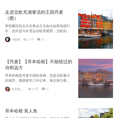
走进北欧充满童话的王国丹麦
（图）
举世瞩目的北京冬奥会正在如火如荼地进行
中，也许是与冬雪运动联系紧密，北欧的一
些国家因
冯赣勇

3.3千

10
【丹麦】【哥本哈根】不能错过的
诗和远方
哥本哈根是丹麦王国的首都，也是北欧最大
的城市。德国留学三年以来，每次旅行都是
一路向南，在内陆生活久了
张英俊___

9.0千

22
哥本哈根 美人鱼