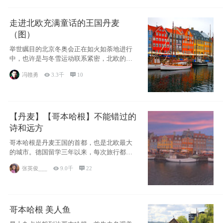
走进北欧充满童话的王国丹麦
（图）
举世瞩目的北京冬奥会正在如火如荼地进行
中，也许是与冬雪运动联系紧密，北欧的一
些国家因
冯赣勇

3.3千

10
【丹麦】【哥本哈根】不能错过的
诗和远方
哥本哈根是丹麦王国的首都，也是北欧最大
的城市。德国留学三年以来，每次旅行都是
一路向南，在内陆生活久了
张英俊___

9.0千

22
哥本哈根 美人鱼