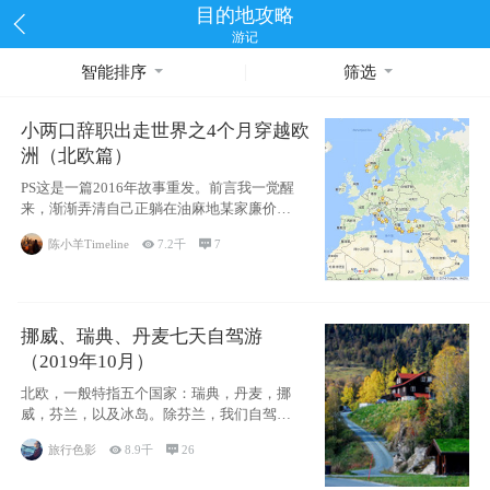
目的地攻略
游记
智能排序
筛选
小两口辞职出走世界之4个月穿越欧
洲（北欧篇）
PS这是一篇2016年故事重发。前言我一觉醒
来，渐渐弄清自己正躺在油麻地某家廉价宾
馆
陈小羊Timeline

7.2千

7
挪威、瑞典、丹麦七天自驾游
（2019年10月）
北欧，一般特指五个国家：瑞典，丹麦，挪
威，芬兰，以及冰岛。除芬兰，我们自驾游
了其中4
旅行色影

8.9千

26