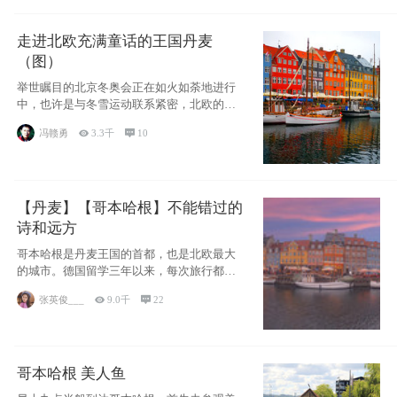
走进北欧充满童话的王国丹麦
（图）
举世瞩目的北京冬奥会正在如火如荼地进行
中，也许是与冬雪运动联系紧密，北欧的一
些国家因
冯赣勇

3.3千

10
【丹麦】【哥本哈根】不能错过的
诗和远方
哥本哈根是丹麦王国的首都，也是北欧最大
的城市。德国留学三年以来，每次旅行都是
一路向南，在内陆生活久了
张英俊___

9.0千

22
哥本哈根 美人鱼