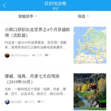
目的地攻略
游记
智能排序
筛选
小两口辞职出走世界之4个月穿越欧
洲（北欧篇）
PS这是一篇2016年故事重发。前言我一觉醒
来，渐渐弄清自己正躺在油麻地某家廉价宾
馆
陈小羊Timeline

7.2千

7
挪威、瑞典、丹麦七天自驾游
（2019年10月）
北欧，一般特指五个国家：瑞典，丹麦，挪
威，芬兰，以及冰岛。除芬兰，我们自驾游
了其中4
旅行色影

8.9千

26