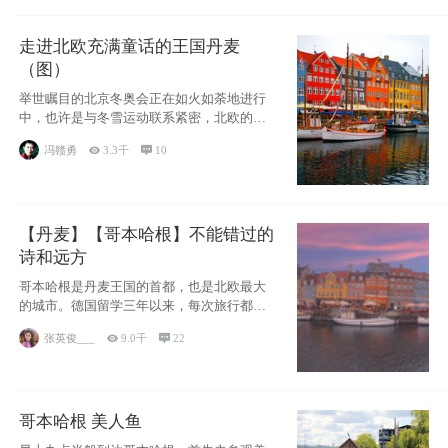
走进北欧充满童话的王国丹麦
（图）
举世瞩目的北京冬奥会正在如火如荼地进行
中，也许是与冬雪运动联系紧密，北欧的一
些国家因
冯赣勇

3.3千

10
【丹麦】【哥本哈根】不能错过的
诗和远方
哥本哈根是丹麦王国的首都，也是北欧最大
的城市。德国留学三年以来，每次旅行都是
一路向南，在内陆生活久了
张英俊___

9.0千

22
哥本哈根 美人鱼