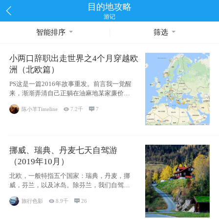
目的地攻略
游记
智能排序
筛选
小两口辞职出走世界之4个月穿越欧
洲（北欧篇）
PS这是一篇2016年故事重发。前言我一觉醒
来，渐渐弄清自己正躺在油麻地某家廉价宾
馆
陈小羊Timeline

7.2千

7
挪威、瑞典、丹麦七天自驾游
（2019年10月）
北欧，一般特指五个国家：瑞典，丹麦，挪
威，芬兰，以及冰岛。除芬兰，我们自驾游
了其中4
旅行色影

8.9千

26