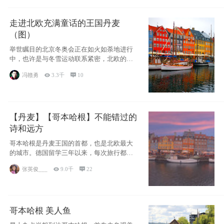
走进北欧充满童话的王国丹麦
（图）
举世瞩目的北京冬奥会正在如火如荼地进行
中，也许是与冬雪运动联系紧密，北欧的一
些国家因
冯赣勇

3.3千

10
【丹麦】【哥本哈根】不能错过的
诗和远方
哥本哈根是丹麦王国的首都，也是北欧最大
的城市。德国留学三年以来，每次旅行都是
一路向南，在内陆生活久了
张英俊___

9.0千

22
哥本哈根 美人鱼