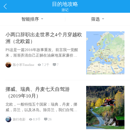
目的地攻略
游记
智能排序
筛选
小两口辞职出走世界之4个月穿越欧
洲（北欧篇）
PS这是一篇2016年故事重发。前言我一觉醒
来，渐渐弄清自己正躺在油麻地某家廉价宾
馆
陈小羊Timeline

7.2千

7
挪威、瑞典、丹麦七天自驾游
（2019年10月）
北欧，一般特指五个国家：瑞典，丹麦，挪
威，芬兰，以及冰岛。除芬兰，我们自驾游
了其中4
旅行色影

8.9千

26