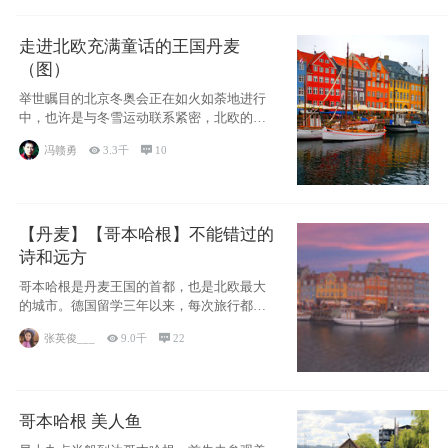
走进北欧充满童话的王国丹麦
（图）
举世瞩目的北京冬奥会正在如火如荼地进行
中，也许是与冬雪运动联系紧密，北欧的一
些国家因
冯赣勇

3.3千

10
【丹麦】【哥本哈根】不能错过的
诗和远方
哥本哈根是丹麦王国的首都，也是北欧最大
的城市。德国留学三年以来，每次旅行都是
一路向南，在内陆生活久了
张英俊___

9.0千

22
哥本哈根 美人鱼