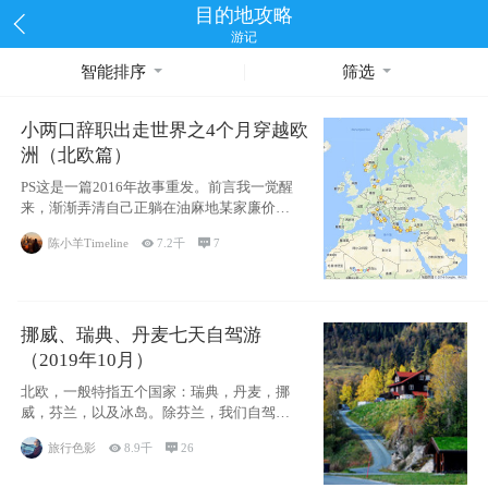
目的地攻略
游记
智能排序
筛选
小两口辞职出走世界之4个月穿越欧
洲（北欧篇）
PS这是一篇2016年故事重发。前言我一觉醒
来，渐渐弄清自己正躺在油麻地某家廉价宾
馆
陈小羊Timeline

7.2千

7
挪威、瑞典、丹麦七天自驾游
（2019年10月）
北欧，一般特指五个国家：瑞典，丹麦，挪
威，芬兰，以及冰岛。除芬兰，我们自驾游
了其中4
旅行色影

8.9千

26