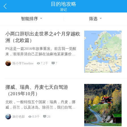
目的地攻略
游记
智能排序
筛选
小两口辞职出走世界之4个月穿越欧
洲（北欧篇）
PS这是一篇2016年故事重发。前言我一觉醒
来，渐渐弄清自己正躺在油麻地某家廉价宾
馆
陈小羊Timeline

7.2千

7
挪威、瑞典、丹麦七天自驾游
（2019年10月）
北欧，一般特指五个国家：瑞典，丹麦，挪
威，芬兰，以及冰岛。除芬兰，我们自驾游
了其中4
旅行色影

8.9千

26