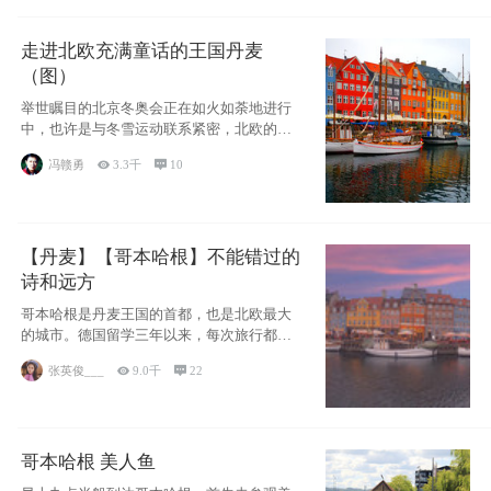
走进北欧充满童话的王国丹麦
（图）
举世瞩目的北京冬奥会正在如火如荼地进行
中，也许是与冬雪运动联系紧密，北欧的一
些国家因
冯赣勇

3.3千

10
【丹麦】【哥本哈根】不能错过的
诗和远方
哥本哈根是丹麦王国的首都，也是北欧最大
的城市。德国留学三年以来，每次旅行都是
一路向南，在内陆生活久了
张英俊___

9.0千

22
哥本哈根 美人鱼