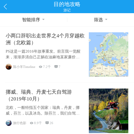
目的地攻略
游记
智能排序
筛选
小两口辞职出走世界之4个月穿越欧
洲（北欧篇）
PS这是一篇2016年故事重发。前言我一觉醒
来，渐渐弄清自己正躺在油麻地某家廉价宾
馆
陈小羊Timeline

7.2千

7
挪威、瑞典、丹麦七天自驾游
（2019年10月）
北欧，一般特指五个国家：瑞典，丹麦，挪
威，芬兰，以及冰岛。除芬兰，我们自驾游
了其中4
旅行色影

8.9千

26