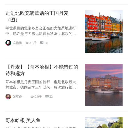
走进北欧充满童话的王国丹麦
（图）
举世瞩目的北京冬奥会正在如火如荼地进行
中，也许是与冬雪运动联系紧密，北欧的一
些国家因
冯赣勇

3.3千

10
【丹麦】【哥本哈根】不能错过的
诗和远方
哥本哈根是丹麦王国的首都，也是北欧最大
的城市。德国留学三年以来，每次旅行都是
一路向南，在内陆生活久了
张英俊___

9.0千

22
哥本哈根 美人鱼