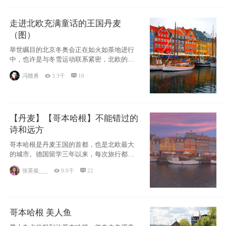
走进北欧充满童话的王国丹麦
（图）
举世瞩目的北京冬奥会正在如火如荼地进行
中，也许是与冬雪运动联系紧密，北欧的一
些国家因
冯赣勇

3.3千

10
【丹麦】【哥本哈根】不能错过的
诗和远方
哥本哈根是丹麦王国的首都，也是北欧最大
的城市。德国留学三年以来，每次旅行都是
一路向南，在内陆生活久了
张英俊___

9.0千

22
哥本哈根 美人鱼