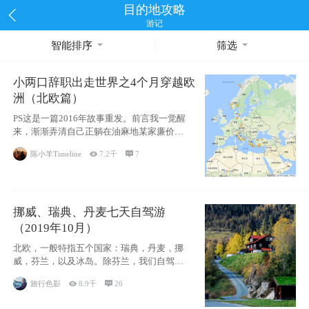
目的地攻略
游记
智能排序
筛选
小两口辞职出走世界之4个月穿越欧
洲（北欧篇）
PS这是一篇2016年故事重发。前言我一觉醒
来，渐渐弄清自己正躺在油麻地某家廉价宾
馆
陈小羊Timeline

7.2千

7
挪威、瑞典、丹麦七天自驾游
（2019年10月）
北欧，一般特指五个国家：瑞典，丹麦，挪
威，芬兰，以及冰岛。除芬兰，我们自驾游
了其中4
旅行色影

8.9千

26