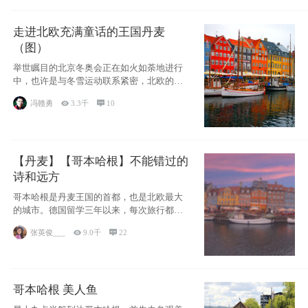
走进北欧充满童话的王国丹麦
（图）
举世瞩目的北京冬奥会正在如火如荼地进行
中，也许是与冬雪运动联系紧密，北欧的一
些国家因
冯赣勇

3.3千

10
【丹麦】【哥本哈根】不能错过的
诗和远方
哥本哈根是丹麦王国的首都，也是北欧最大
的城市。德国留学三年以来，每次旅行都是
一路向南，在内陆生活久了
张英俊___

9.0千

22
哥本哈根 美人鱼