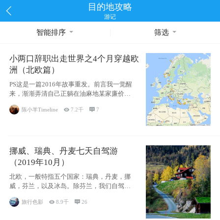
目的地攻略
游记
智能排序
筛选
小两口辞职出走世界之4个月穿越欧
洲（北欧篇）
PS这是一篇2016年故事重发。前言我一觉醒
来，渐渐弄清自己正躺在油麻地某家廉价宾
馆
陈小羊Timeline

7.2千

7
挪威、瑞典、丹麦七天自驾游
（2019年10月）
北欧，一般特指五个国家：瑞典，丹麦，挪
威，芬兰，以及冰岛。除芬兰，我们自驾游
了其中4
旅行色影

8.9千

26