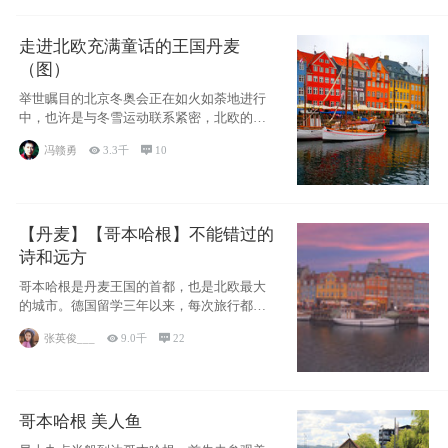
走进北欧充满童话的王国丹麦
（图）
举世瞩目的北京冬奥会正在如火如荼地进行
中，也许是与冬雪运动联系紧密，北欧的一
些国家因
冯赣勇

3.3千

10
【丹麦】【哥本哈根】不能错过的
诗和远方
哥本哈根是丹麦王国的首都，也是北欧最大
的城市。德国留学三年以来，每次旅行都是
一路向南，在内陆生活久了
张英俊___

9.0千

22
哥本哈根 美人鱼