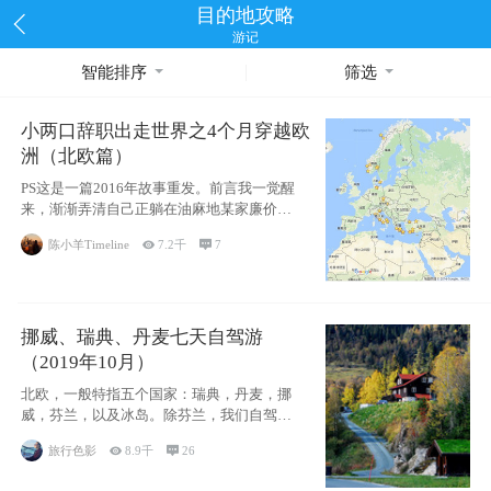
目的地攻略
游记
智能排序
筛选
小两口辞职出走世界之4个月穿越欧
洲（北欧篇）
PS这是一篇2016年故事重发。前言我一觉醒
来，渐渐弄清自己正躺在油麻地某家廉价宾
馆
陈小羊Timeline

7.2千

7
挪威、瑞典、丹麦七天自驾游
（2019年10月）
北欧，一般特指五个国家：瑞典，丹麦，挪
威，芬兰，以及冰岛。除芬兰，我们自驾游
了其中4
旅行色影

8.9千

26