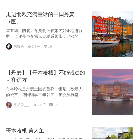
走进北欧充满童话的王国丹麦
（图）
举世瞩目的北京冬奥会正在如火如荼地进行
中，也许是与冬雪运动联系紧密，北欧的一
些国家因
冯赣勇

3.3千

10
【丹麦】【哥本哈根】不能错过的
诗和远方
哥本哈根是丹麦王国的首都，也是北欧最大
的城市。德国留学三年以来，每次旅行都是
一路向南，在内陆生活久了
张英俊___

9.0千

22
哥本哈根 美人鱼