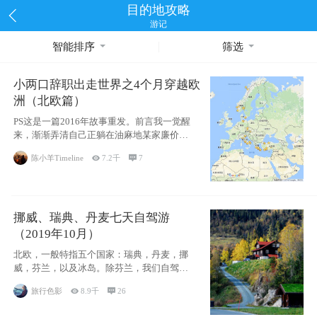
目的地攻略
游记
智能排序
筛选
小两口辞职出走世界之4个月穿越欧
洲（北欧篇）
PS这是一篇2016年故事重发。前言我一觉醒
来，渐渐弄清自己正躺在油麻地某家廉价宾
馆
陈小羊Timeline

7.2千

7
挪威、瑞典、丹麦七天自驾游
（2019年10月）
北欧，一般特指五个国家：瑞典，丹麦，挪
威，芬兰，以及冰岛。除芬兰，我们自驾游
了其中4
旅行色影

8.9千

26