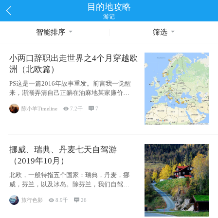
目的地攻略
游记
智能排序
筛选
小两口辞职出走世界之4个月穿越欧
洲（北欧篇）
PS这是一篇2016年故事重发。前言我一觉醒
来，渐渐弄清自己正躺在油麻地某家廉价宾
馆
陈小羊Timeline

7.2千

7
挪威、瑞典、丹麦七天自驾游
（2019年10月）
北欧，一般特指五个国家：瑞典，丹麦，挪
威，芬兰，以及冰岛。除芬兰，我们自驾游
了其中4
旅行色影

8.9千

26