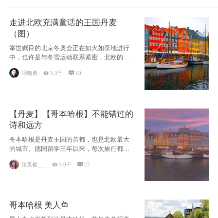
走进北欧充满童话的王国丹麦
（图）
举世瞩目的北京冬奥会正在如火如荼地进行
中，也许是与冬雪运动联系紧密，北欧的一
些国家因
冯赣勇

3.3千

10
【丹麦】【哥本哈根】不能错过的
诗和远方
哥本哈根是丹麦王国的首都，也是北欧最大
的城市。德国留学三年以来，每次旅行都是
一路向南，在内陆生活久了
张英俊___

9.0千

22
哥本哈根 美人鱼