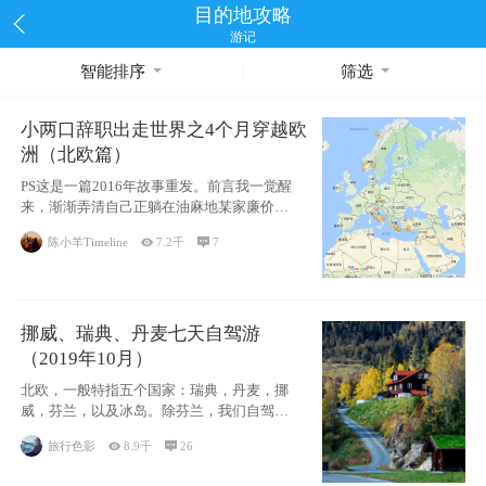
目的地攻略
游记
智能排序
筛选
小两口辞职出走世界之4个月穿越欧
洲（北欧篇）
PS这是一篇2016年故事重发。前言我一觉醒
来，渐渐弄清自己正躺在油麻地某家廉价宾
馆
陈小羊Timeline

7.2千

7
挪威、瑞典、丹麦七天自驾游
（2019年10月）
北欧，一般特指五个国家：瑞典，丹麦，挪
威，芬兰，以及冰岛。除芬兰，我们自驾游
了其中4
旅行色影

8.9千

26