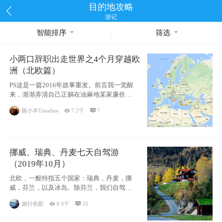
目的地攻略
游记
智能排序
筛选
小两口辞职出走世界之4个月穿越欧
洲（北欧篇）
PS这是一篇2016年故事重发。前言我一觉醒
来，渐渐弄清自己正躺在油麻地某家廉价宾
馆
陈小羊Timeline

7.2千

7
挪威、瑞典、丹麦七天自驾游
（2019年10月）
北欧，一般特指五个国家：瑞典，丹麦，挪
威，芬兰，以及冰岛。除芬兰，我们自驾游
了其中4
旅行色影

8.9千

26