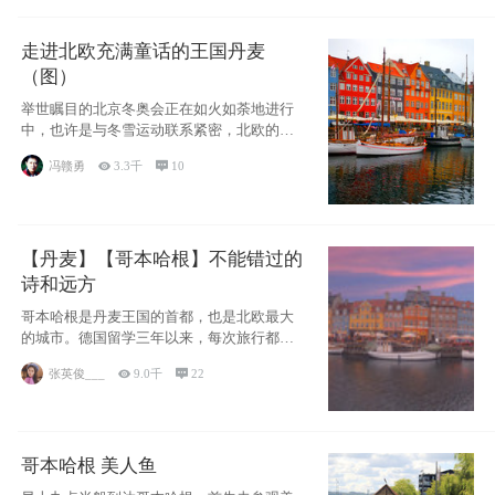
走进北欧充满童话的王国丹麦
（图）
举世瞩目的北京冬奥会正在如火如荼地进行
中，也许是与冬雪运动联系紧密，北欧的一
些国家因
冯赣勇

3.3千

10
【丹麦】【哥本哈根】不能错过的
诗和远方
哥本哈根是丹麦王国的首都，也是北欧最大
的城市。德国留学三年以来，每次旅行都是
一路向南，在内陆生活久了
张英俊___

9.0千

22
哥本哈根 美人鱼