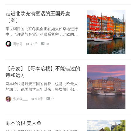
走进北欧充满童话的王国丹麦
（图）
举世瞩目的北京冬奥会正在如火如荼地进行
中，也许是与冬雪运动联系紧密，北欧的一
些国家因
冯赣勇

3.3千

10
【丹麦】【哥本哈根】不能错过的
诗和远方
哥本哈根是丹麦王国的首都，也是北欧最大
的城市。德国留学三年以来，每次旅行都是
一路向南，在内陆生活久了
张英俊___

9.0千

22
哥本哈根 美人鱼