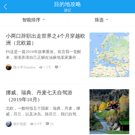
目的地攻略
游记
智能排序
筛选
小两口辞职出走世界之4个月穿越欧
洲（北欧篇）
PS这是一篇2016年故事重发。前言我一觉醒
来，渐渐弄清自己正躺在油麻地某家廉价宾
馆
陈小羊Timeline

7.2千

7
挪威、瑞典、丹麦七天自驾游
（2019年10月）
北欧，一般特指五个国家：瑞典，丹麦，挪
威，芬兰，以及冰岛。除芬兰，我们自驾游
了其中4
旅行色影

8.9千

26