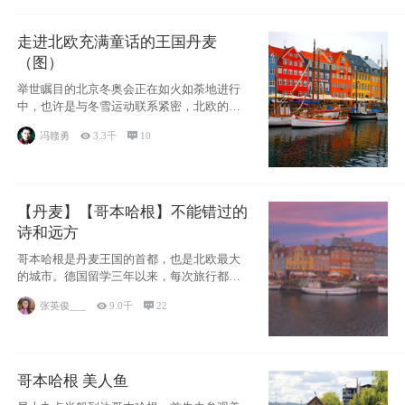
走进北欧充满童话的王国丹麦
（图）
举世瞩目的北京冬奥会正在如火如荼地进行
中，也许是与冬雪运动联系紧密，北欧的一
些国家因
冯赣勇

3.3千

10
【丹麦】【哥本哈根】不能错过的
诗和远方
哥本哈根是丹麦王国的首都，也是北欧最大
的城市。德国留学三年以来，每次旅行都是
一路向南，在内陆生活久了
张英俊___

9.0千

22
哥本哈根 美人鱼