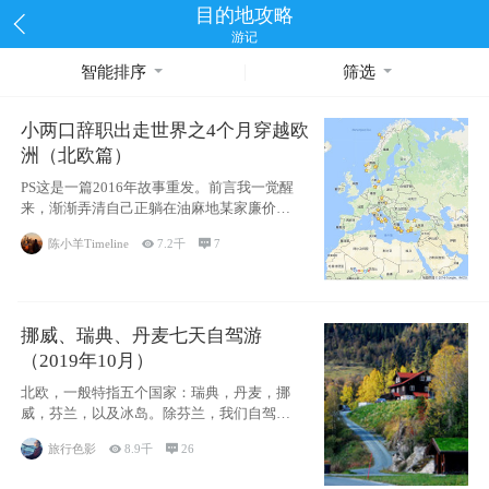
目的地攻略
游记
智能排序
筛选
小两口辞职出走世界之4个月穿越欧
洲（北欧篇）
PS这是一篇2016年故事重发。前言我一觉醒
来，渐渐弄清自己正躺在油麻地某家廉价宾
馆
陈小羊Timeline

7.2千

7
挪威、瑞典、丹麦七天自驾游
（2019年10月）
北欧，一般特指五个国家：瑞典，丹麦，挪
威，芬兰，以及冰岛。除芬兰，我们自驾游
了其中4
旅行色影

8.9千

26