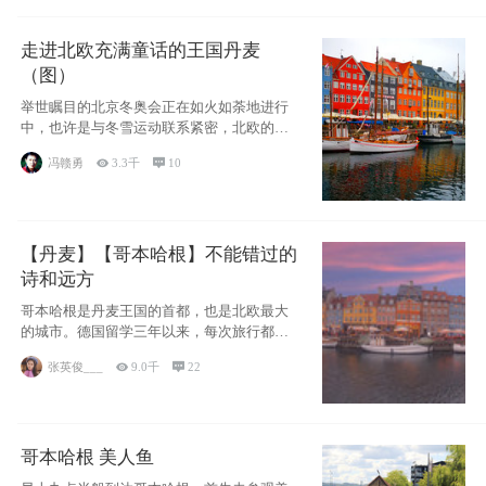
走进北欧充满童话的王国丹麦
（图）
举世瞩目的北京冬奥会正在如火如荼地进行
中，也许是与冬雪运动联系紧密，北欧的一
些国家因
冯赣勇

3.3千

10
【丹麦】【哥本哈根】不能错过的
诗和远方
哥本哈根是丹麦王国的首都，也是北欧最大
的城市。德国留学三年以来，每次旅行都是
一路向南，在内陆生活久了
张英俊___

9.0千

22
哥本哈根 美人鱼