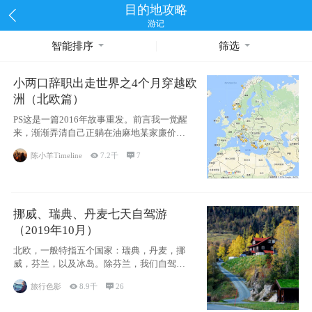
目的地攻略
游记
智能排序
筛选
小两口辞职出走世界之4个月穿越欧
洲（北欧篇）
PS这是一篇2016年故事重发。前言我一觉醒
来，渐渐弄清自己正躺在油麻地某家廉价宾
馆
陈小羊Timeline

7.2千

7
挪威、瑞典、丹麦七天自驾游
（2019年10月）
北欧，一般特指五个国家：瑞典，丹麦，挪
威，芬兰，以及冰岛。除芬兰，我们自驾游
了其中4
旅行色影

8.9千

26