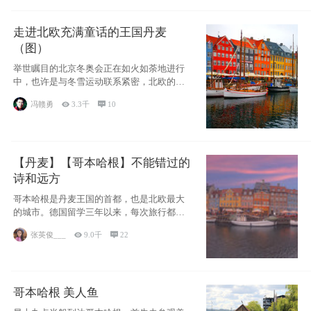
走进北欧充满童话的王国丹麦
（图）
举世瞩目的北京冬奥会正在如火如荼地进行
中，也许是与冬雪运动联系紧密，北欧的一
些国家因
冯赣勇

3.3千

10
【丹麦】【哥本哈根】不能错过的
诗和远方
哥本哈根是丹麦王国的首都，也是北欧最大
的城市。德国留学三年以来，每次旅行都是
一路向南，在内陆生活久了
张英俊___

9.0千

22
哥本哈根 美人鱼