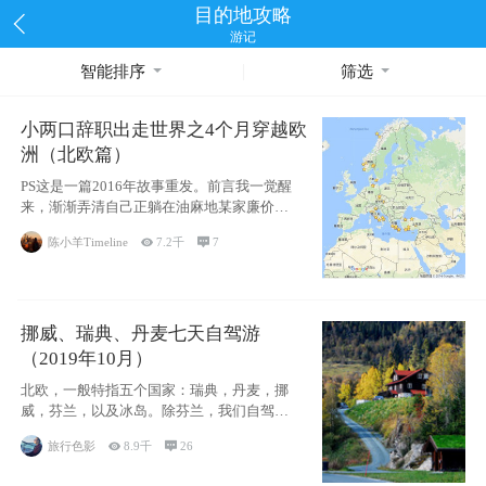
目的地攻略
游记
智能排序
筛选
小两口辞职出走世界之4个月穿越欧
洲（北欧篇）
PS这是一篇2016年故事重发。前言我一觉醒
来，渐渐弄清自己正躺在油麻地某家廉价宾
馆
陈小羊Timeline

7.2千

7
挪威、瑞典、丹麦七天自驾游
（2019年10月）
北欧，一般特指五个国家：瑞典，丹麦，挪
威，芬兰，以及冰岛。除芬兰，我们自驾游
了其中4
旅行色影

8.9千

26