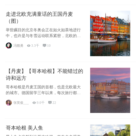
走进北欧充满童话的王国丹麦
（图）
举世瞩目的北京冬奥会正在如火如荼地进行
中，也许是与冬雪运动联系紧密，北欧的一
些国家因
冯赣勇

3.3千

10
【丹麦】【哥本哈根】不能错过的
诗和远方
哥本哈根是丹麦王国的首都，也是北欧最大
的城市。德国留学三年以来，每次旅行都是
一路向南，在内陆生活久了
张英俊___

9.0千

22
哥本哈根 美人鱼