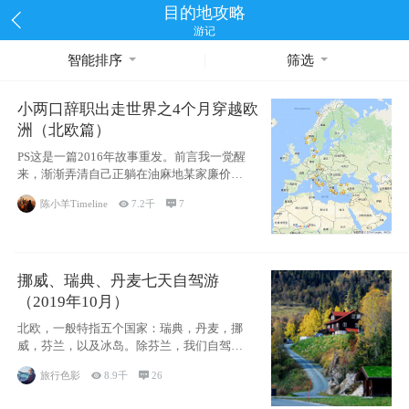
目的地攻略
游记
智能排序
筛选
小两口辞职出走世界之4个月穿越欧
洲（北欧篇）
PS这是一篇2016年故事重发。前言我一觉醒
来，渐渐弄清自己正躺在油麻地某家廉价宾
馆
陈小羊Timeline

7.2千

7
挪威、瑞典、丹麦七天自驾游
（2019年10月）
北欧，一般特指五个国家：瑞典，丹麦，挪
威，芬兰，以及冰岛。除芬兰，我们自驾游
了其中4
旅行色影

8.9千

26