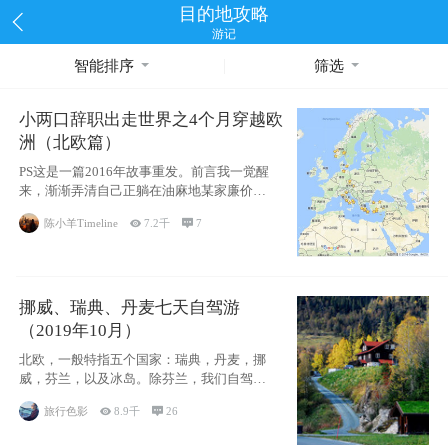
目的地攻略
游记
智能排序
筛选
小两口辞职出走世界之4个月穿越欧
洲（北欧篇）
PS这是一篇2016年故事重发。前言我一觉醒
来，渐渐弄清自己正躺在油麻地某家廉价宾
馆
陈小羊Timeline

7.2千

7
挪威、瑞典、丹麦七天自驾游
（2019年10月）
北欧，一般特指五个国家：瑞典，丹麦，挪
威，芬兰，以及冰岛。除芬兰，我们自驾游
了其中4
旅行色影

8.9千

26