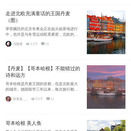
走进北欧充满童话的王国丹麦
（图）
举世瞩目的北京冬奥会正在如火如荼地进行
中，也许是与冬雪运动联系紧密，北欧的一
些国家因
冯赣勇

3.3千

10
【丹麦】【哥本哈根】不能错过的
诗和远方
哥本哈根是丹麦王国的首都，也是北欧最大
的城市。德国留学三年以来，每次旅行都是
一路向南，在内陆生活久了
张英俊___

9.0千

22
哥本哈根 美人鱼