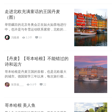
走进北欧充满童话的王国丹麦
（图）
举世瞩目的北京冬奥会正在如火如荼地进行
中，也许是与冬雪运动联系紧密，北欧的一
些国家因
冯赣勇

3.3千

10
【丹麦】【哥本哈根】不能错过的
诗和远方
哥本哈根是丹麦王国的首都，也是北欧最大
的城市。德国留学三年以来，每次旅行都是
一路向南，在内陆生活久了
张英俊___

9.0千

22
哥本哈根 美人鱼