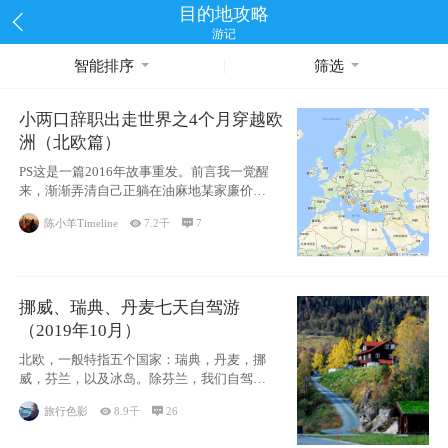
目的地攻略
游记
智能排序
筛选
小两口辞职出走世界之4个月穿越欧
洲（北欧篇）
PS这是一篇2016年故事重发。前言我一觉醒
来，渐渐弄清自己正躺在油麻地某家廉价宾
馆
陈小羊Timeline

7.2千

7
挪威、瑞典、丹麦七天自驾游
（2019年10月）
北欧，一般特指五个国家：瑞典，丹麦，挪
威，芬兰，以及冰岛。除芬兰，我们自驾游
了其中4
旅行色影

8.9千

26