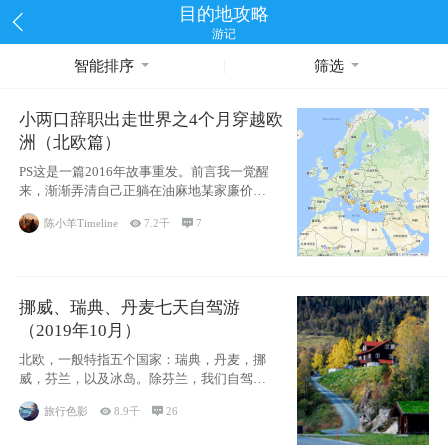
目的地攻略
游记
智能排序
筛选
小两口辞职出走世界之4个月穿越欧
洲（北欧篇）
PS这是一篇2016年故事重发。前言我一觉醒
来，渐渐弄清自己正躺在油麻地某家廉价宾
馆
陈小羊Timeline

7.2千

7
挪威、瑞典、丹麦七天自驾游
（2019年10月）
北欧，一般特指五个国家：瑞典，丹麦，挪
威，芬兰，以及冰岛。除芬兰，我们自驾游
了其中4
旅行色影

8.9千

26