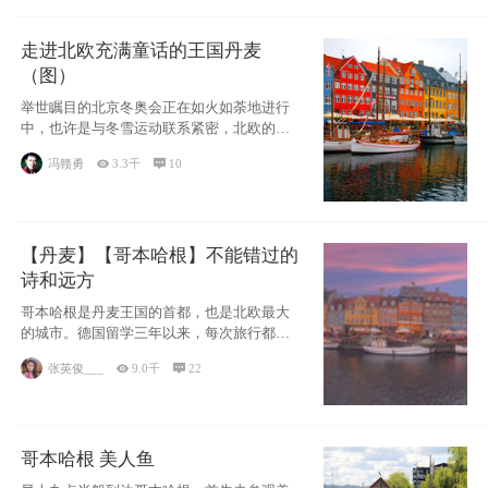
走进北欧充满童话的王国丹麦
（图）
举世瞩目的北京冬奥会正在如火如荼地进行
中，也许是与冬雪运动联系紧密，北欧的一
些国家因
冯赣勇

3.3千

10
【丹麦】【哥本哈根】不能错过的
诗和远方
哥本哈根是丹麦王国的首都，也是北欧最大
的城市。德国留学三年以来，每次旅行都是
一路向南，在内陆生活久了
张英俊___

9.0千

22
哥本哈根 美人鱼